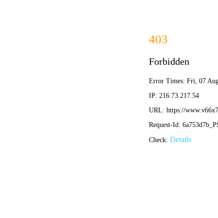
首页
大连体育足球直播视频观看指南：
大连体育实况转播
大连足球比赛今晚直播观看指南：
赛事精彩看点