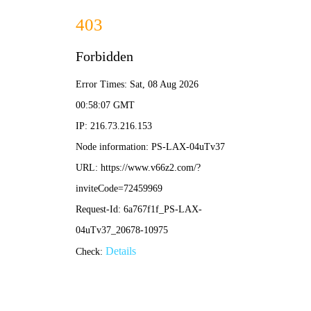
球探比分直播
搜索
在线高清回看
相关内容
04-20
阳光足球解说视频直播回放哪里看？高清完整赛事回顾与精
彩集锦汇总
阳光足球赛事解说
足球比赛视频回放
直播赛事录像
足球精彩集锦
在线高清回看