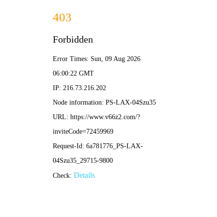
球探比分直播
搜索
精彩集锦回放
相关内容
04-20
胜负足球赛事高清录像回放资源获取与观看指南
足球比赛录像回放
赛事视频下载
足球直播回看
精彩集锦回放
足球赛事资源
02-13
足球直播场次全攻略：高清流畅观赛体验与平台选择指南
足球赛事直播
在线观看平台
体育直播APP
实时比分
精彩集锦回放