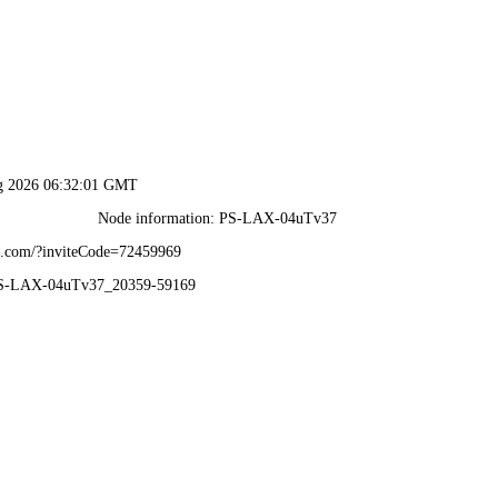
球探比分直播
专业体育赛事直播与实时比分平台
体育直播抠像素材
相关内容
演播室与高清赛事背景的终极指南
足球比赛直播绿幕素材
高清赛事背景视